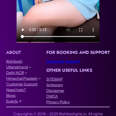
ABOUT
FOR BOOKING AND SUPPORT
Rishikesh
Customer Support
Uttarakhand
OTHER USEFUL LINKS
Delhi NCR
Himachal Pradesh
SITEMAP
Customer Support
Antispam
Need help?
Disclaimer
Blogs
DMCA
Events
Privacy Policy
Copyrights © 2016 – 2025 Rishikeshgirls.in. All rights